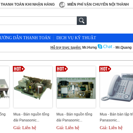
THANH TOÁN KHI NHẬN HÀNG
MIỄN PHÍ VẬN CHUYỂN NỘI THÀNH
ƯỚNG DẪN THANH TOÁN
DỊCH VỤ KỸ THUẬT
Hỗ trợ trực tuyến:
Mr.Hưng
-
Mr.Quang
tổng
Mua - Bán nguồn tổng
Mua - Bán nguồn tổng
Mua - Bán bàn lập tr
đài Panasonic...
đài Panasonic...
Panasonic...
Giá: Liên hệ
Giá: Liên hệ
Giá: Liên hệ