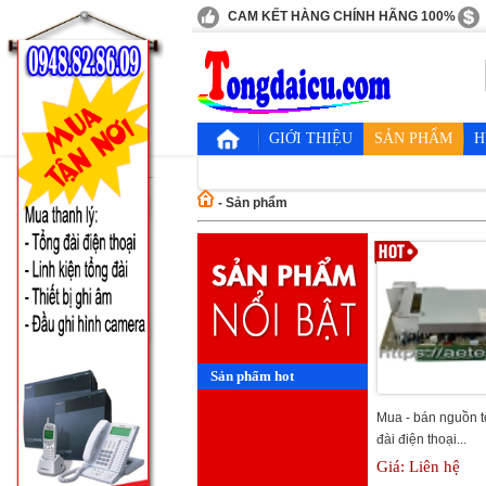
CAM KẾT HÀNG CHÍNH HÃNG 100%
GIỚI THIỆU
SẢN PHẨM
H
-
Sản phẩm
Sản phẩm hot
Mua - bán nguồn 
đài điện thoại...
Giá: Liên hệ