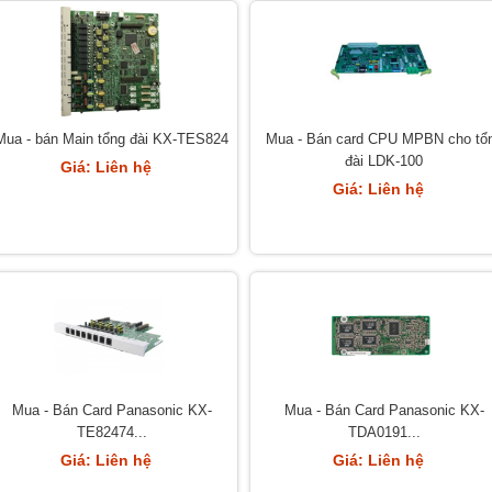
Mua - bán Main tổng đài KX-TES824
Mua - Bán card CPU MPBN cho tổ
đài LDK-100
Giá: Liên hệ
Giá: Liên hệ
Mua - Bán Card Panasonic KX-
Mua - Bán Card Panasonic KX-
TE82474...
TDA0191...
Giá: Liên hệ
Giá: Liên hệ