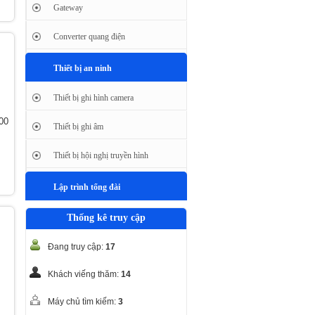
Gateway
Converter quang điện
Thiết bị an ninh
Thiết bị ghi hình camera
00
Thiết bị ghi âm
Thiết bị hội nghị truyền hình
Lập trình tổng đài
Thống kê truy cập
Đang truy cập:
17
Khách viếng thăm:
14
Máy chủ tìm kiếm:
3