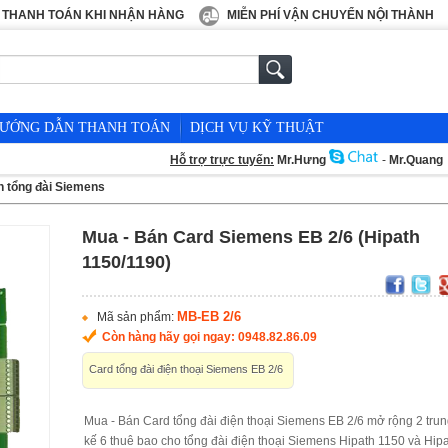
THANH TOÁN KHI NHẬN HÀNG
MIỄN PHÍ VẬN CHUYỂN NỘI THÀNH
ƯỚNG DẪN THANH TOÁN
DỊCH VỤ KỸ THUẬT
Hỗ trợ trực tuyến:
Mr.Hưng
-
Mr.Quang
n tổng đài Siemens
Mua - Bán Card Siemens EB 2/6 (Hipath
1150/1190)
MB-EB 2/6
Mã sản phẩm:
Còn hàng hãy gọi ngay: 0948.82.86.09
Card tổng đài điện thoại Siemens EB 2/6
Mua - Bán Card tổng đài điện thoại Siemens EB 2/6 mở rộng 2 tru
kế 6 thuê bao cho tổng đài điện thoại Siemens Hipath 1150 và Hip