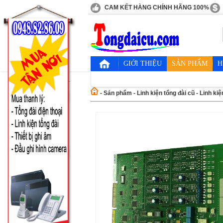
CAM KẾT HÀNG CHÍNH HÃNG 100%
GIỚI THIỆU
SẢN PHẨM
H
-
Sản phẩm
-
Linh kiện tổng đài cũ
-
Linh kiệ