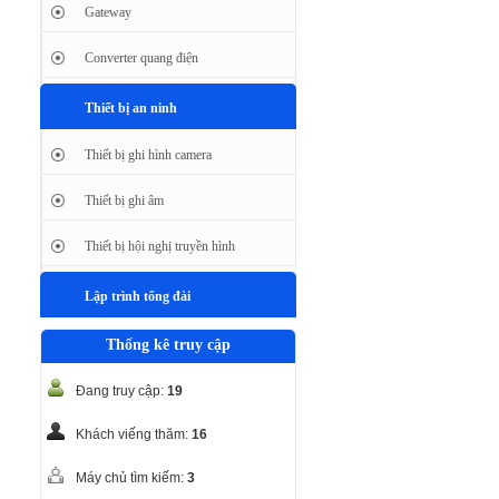
Gateway
Converter quang điện
Thiết bị an ninh
Thiết bị ghi hình camera
Thiết bị ghi âm
Thiết bị hội nghị truyền hình
Lập trình tổng đài
Thống kê truy cập
Đang truy cập:
19
Khách viếng thăm:
16
Máy chủ tìm kiếm:
3