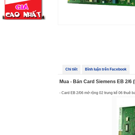
Chi tiết
Bình luận trên Facebook
Mua - Bán Card Siemens EB 2/6 (H
- Card EB 2/06 mở rộng 02 trung kế 06 thuê b