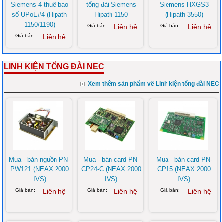
Siemens 4 thuê bao
tổng đài Siemens
Siemens HXGS3
số UPoE#4 (Hipath
Hipath 1150
(Hipath 3550)
1150/1190)
Giá bán:
Liên hệ
Giá bán:
Liên hệ
Giá bán:
Liên hệ
LINH KIỆN TỔNG ĐÀI NEC
Xem thêm sản phẩm về Linh kiện tổng đài NEC
Mua - bán nguồn PN-
Mua - bán card PN-
Mua - bán card PN-
PW121 (NEAX 2000
CP24-C (NEAX 2000
CP15 (NEAX 2000
IVS)
IVS)
IVS)
Giá bán:
Liên hệ
Giá bán:
Liên hệ
Giá bán:
Liên hệ