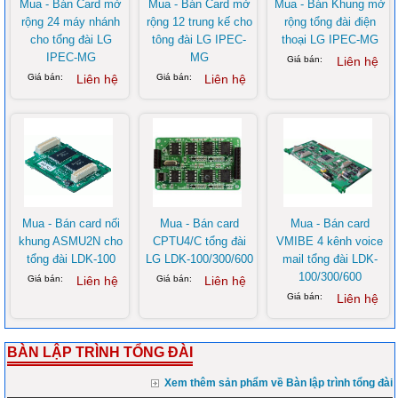
Mua - Bán Card mở
Mua - Bán Card mở
Mua - Bán Khung mở
rộng 24 máy nhánh
rộng 12 trung kế cho
rộng tổng đài điện
cho tổng đài LG
tông đài LG IPEC-
thoại LG IPEC-MG
IPEC-MG
MG
Giá bán:
Liên hệ
Giá bán:
Liên hệ
Giá bán:
Liên hệ
Mua - Bán card nối
Mua - Bán card
Mua - Bán card
khung ASMU2N cho
CPTU4/C tổng đài
VMIBE 4 kênh voice
tổng đài LDK-100
LG LDK-100/300/600
mail tổng đài LDK-
100/300/600
Giá bán:
Liên hệ
Giá bán:
Liên hệ
Giá bán:
Liên hệ
BÀN LẬP TRÌNH TỔNG ĐÀI
Xem thêm sản phẩm về Bàn lập trình tổng đài