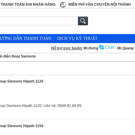
THANH TOÁN KHI NHẬN HÀNG
MIỄN PHÍ VẬN CHUYỂN NỘI THÀNH
ƯỚNG DẪN THANH TOÁN
DỊCH VỤ KỸ THUẬT
Hỗ trợ trực tuyến:
Mr.Hưng
-
Mr.Quang
ài điện thoại Siemens
thoại Siemens Hipath 1120
hoại Siemens Hipath 1120. Liên hệ: 0948.82.86.09
thoại Siemens Hipath 1150