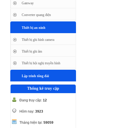
Gateway
Converter quang điện
Thiết bị an ninh
Thiết bị ghi hình camera
Thiết bị ghi âm
Thiết bị hội nghị truyền hình
Lập trình tổng đài
Thống kê truy cập
Đang truy cập:
12
Hôm nay:
3923
Tháng hiện tại:
59059