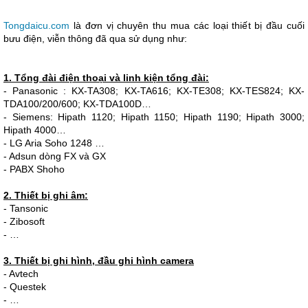
Tongdaicu.com
là đơn vị chuyên thu mua các loại thiết bị đầu cuối
bưu điện, viễn thông đã qua sử dụng như:
1. Tổng đài điện thoại và linh kiện tổng đài:
- Panasonic : KX-TA308; KX-TA616; KX-TE308; KX-TES824; KX-
TDA100/200/600; KX-TDA100D…
- Siemens: Hipath 1120; Hipath 1150; Hipath 1190; Hipath 3000;
Hipath 4000…
- LG Aria Soho 1248 …
- Adsun dòng FX và GX
- PABX Shoho
2. Thiết bị ghi âm:
- Tansonic
- Zibosoft
- …
3. Thiết bị ghi hình, đầu ghi hình camera
- Avtech
- Questek
- …