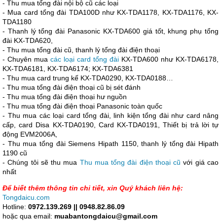
- Thu mua tổng đài nội bộ cũ các loại
- Mua card tổng đài TDA100D như KX-TDA1178, KX-TDA1176, KX-
TDA1180
- Thanh lý tổng đài Panasonic KX-TDA600 giá tốt, khung phụ tổng
đài KX-TDA620,
- Thu mua tổng đài cũ, thanh lý tổng đài điện thoại
- Chuyên mua
các loại card tổng đài
KX-TDA600 như KX-TDA6178,
KX-TDA6181, KX-TDA6174; KX-TDA6381
- Thu mua card trung kế KX-TDA0290, KX-TDA0188…
- Thu mua tổng đài điện thoại cũ bị sét đánh
- Thu mua tổng đài điện thoại hư nguồn
- Thu mua tổng đài điện thoại Panasonic toàn quốc
- Thu mua các loại card tổng đài, linh kiện tổng đài như card nâng
cấp, card Disa KX-TDA0190, Card KX-TDA0191, Thiết bị trả lời tự
động EVM2006A,
- Thu mua tổng đài Siemens Hipath 1150, thanh lý tổng đài Hipath
1190 cũ
- Chúng tôi sẽ thu mua
Thu mua tổng đài điện thoại cũ
với giá cao
nhất
Để biết thêm thông tin chi tiết, xin Quý khách liên hệ:
Tongdaicu.com
Hotline:
0972.139.269 || 0948.82.86.09
hoặc qua email:
muabantongdaicu@gmail.com