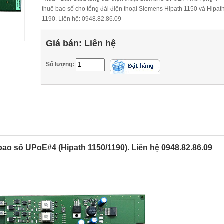
thuê bao số cho tổng đài điện thoại Siemens Hipath 1150 và Hipat
1190. Liên hệ: 0948.82.86.09
Giá bán:
Liên hệ
Số lượng:
ao số UPoE#4 (Hipath 1150/1190). Liên hệ 0948.82.86.09