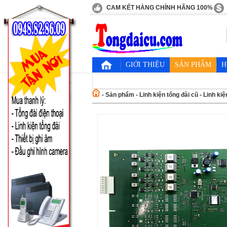
CAM KẾT HÀNG CHÍNH HÃNG 100%
GIỚI THIỆU
SẢN PHẨM
H
-
Sản phẩm
-
Linh kiện tổng đài cũ
-
Linh kiệ