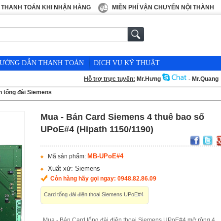
THANH TOÁN KHI NHẬN HÀNG
MIỄN PHÍ VẬN CHUYỂN NỘI THÀNH
ƯỚNG DẪN THANH TOÁN
DỊCH VỤ KỸ THUẬT
Hỗ trợ trực tuyến:
Mr.Hưng
-
Mr.Quang
n tổng đài Siemens
Mua - Bán Card Siemens 4 thuê bao số
UPoE#4 (Hipath 1150/1190)
MB-UPoE#4
Mã sản phẩm:
Xuất xứ: Siemens
Còn hàng hãy gọi ngay: 0948.82.86.09
Card tổng đài điện thoại Siemens UPoE#4
Mua - Bán Card tổng đài điện thoại Siemens UPoE#4 mở rộng 4