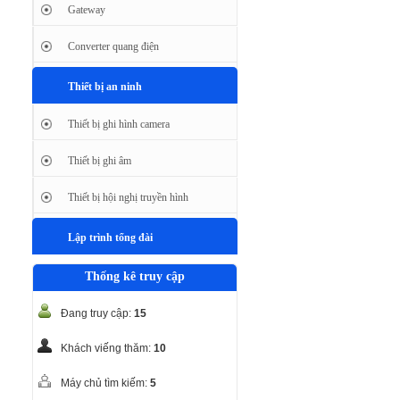
Gateway
Converter quang điện
Thiết bị an ninh
Thiết bị ghi hình camera
Thiết bị ghi âm
Thiết bị hội nghị truyền hình
Lập trình tổng đài
Thống kê truy cập
Đang truy cập:
15
Khách viếng thăm:
10
Máy chủ tìm kiếm:
5