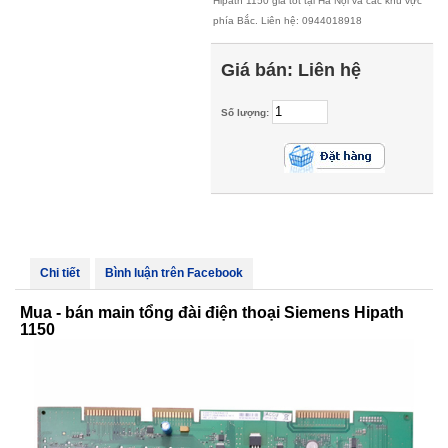
Hipath 1150 giá tốt tại Hà Nội và các khu vực
phía Bắc. Liên hệ: 0944018918
Giá bán:
Liên hệ
Số lượng:
Chi tiết
Bình luận trên Facebook
Mua - bán main tổng đài điện thoại Siemens Hipath
1150