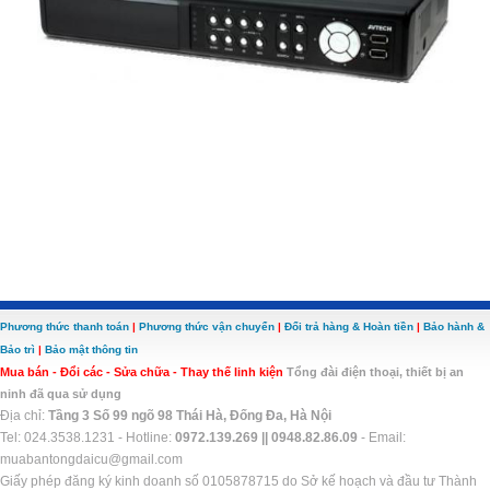
Phương thức thanh toán
|
Phương thức vận chuyển
|
Đổi trả hàng & Hoàn tiền
|
Bảo hành &
Bảo trì
|
Bảo mật thông tin
Mua bán - Đổi các - Sửa chữa - Thay thế linh kiện
Tổng đài điện thoại, thiết bị an
ninh đã qua sử dụng
Địa chỉ:
Tầng 3 Số 99 ngõ 98 Thái Hà, Đống Đa, Hà Nội
Tel: 024.3538.1231 - Hotline:
0972.139.269 ||
0948.82.86.09
- Email:
muabantongdaicu@gmail.com
Giấy phép đăng ký kinh doanh số 0105878715 do Sở kế hoạch và đầu tư Thành