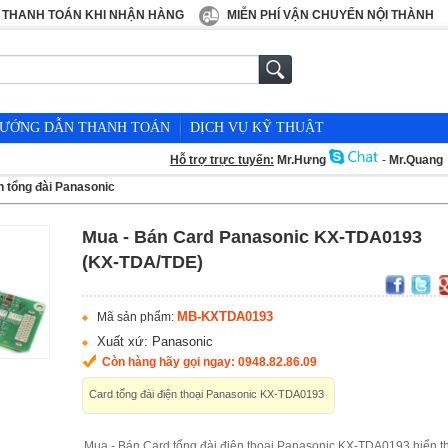
THANH TOÁN KHI NHẬN HÀNG
MIỄN PHÍ VẬN CHUYỂN NỘI THÀNH
ƯỚNG DẪN THANH TOÁN
DỊCH VỤ KỸ THUẬT
Hỗ trợ trực tuyến:
Mr.Hưng
-
Mr.Quang
n tổng đài Panasonic
Mua - Bán Card Panasonic KX-TDA0193
(KX-TDA/TDE)
MB-KXTDA0193
Mã sản phẩm:
Xuất xứ: Panasonic
Còn hàng hãy gọi ngay: 0948.82.86.09
Card tổng đài điện thoại Panasonic KX-TDA0193
Mua - Bán Card tổng đài điện thoại Panasonic KX-TDA0193 hiển th