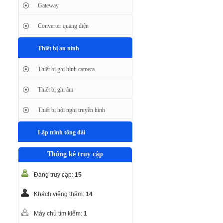
Gateway
Converter quang điện
Thiết bị an ninh
Thiết bị ghi hình camera
Thiết bị ghi âm
Thiết bị hội nghị truyền hình
Lập trình tổng đài
Thống kê truy cập
Đang truy cập:
15
Khách viếng thăm:
14
Máy chủ tìm kiếm:
1