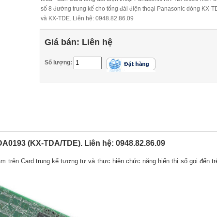
số 8 đường trung kế cho tổng đài điện thoại Panasonic dòng KX-T
và KX-TDE. Liên hệ: 0948.82.86.09
Giá bán:
Liên hệ
Số lượng:
A0193 (KX-TDA/TDE). Liên hệ: 0948.82.86.09
cắm trên Card trung kế tương tự và thực hiện chức năng hiển thị số gọi đến tr