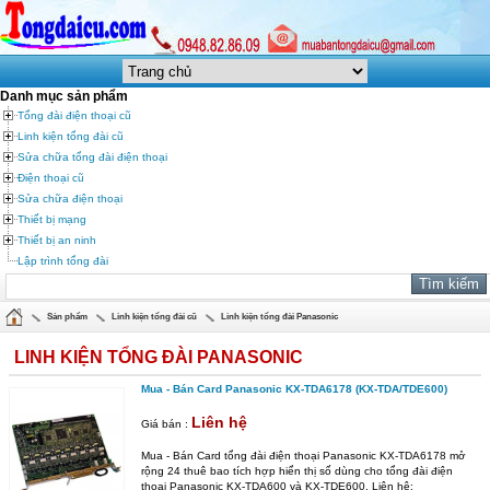
Danh mục sản phẩm
Tổng đài điện thoại cũ
Linh kiện tổng đài cũ
Sửa chữa tổng đài điện thoại
Điện thoại cũ
Sửa chữa điện thoại
Thiết bị mạng
Thiết bị an ninh
Lập trình tổng đài
Sản phẩm
Linh kiện tổng đài cũ
Linh kiện tổng đài Panasonic
LINH KIỆN TỔNG ĐÀI PANASONIC
Mua - Bán Card Panasonic KX-TDA6178 (KX-TDA/TDE600)
Liên hệ
Giá bán :
Mua - Bán Card tổng đài điện thoại Panasonic KX-TDA6178 mở
rộng 24 thuê bao tích hợp hiển thị số dùng cho tổng đài điện
thoại Panasonic KX-TDA600 và KX-TDE600. Liên hệ: