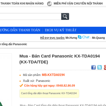
THANH TOÁN KHI NHẬN HÀNG
MIỄN PHÍ VẬN CHUYỂN NỘI THÀNH
ƯỚNG DẪN THANH TOÁN
DỊCH VỤ KỸ THUẬT
Hỗ trợ trực tuyến:
Mr.Hưng
-
Mr.Quang
n tổng đài Panasonic
Mua - Bán Card Panasonic KX-TDA0194
(KX-TDA/TDE)
MB-KXTDA0194
Mã sản phẩm:
Xuất xứ: Panasonic
Còn hàng hãy gọi ngay: 0948.82.86.09
Card tổng đài điện thoại Panasonic KX-TDA0194
Mua - Bán Card tổng đài điện thoại Panasonic KX-TDA0194 mở rộ