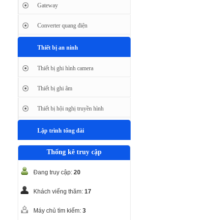
Gateway
Converter quang điện
Thiết bị an ninh
Thiết bị ghi hình camera
Thiết bị ghi âm
Thiết bị hội nghị truyền hình
Lập trình tổng đài
Thống kê truy cập
Đang truy cập:
20
Khách viếng thăm:
17
Máy chủ tìm kiếm:
3