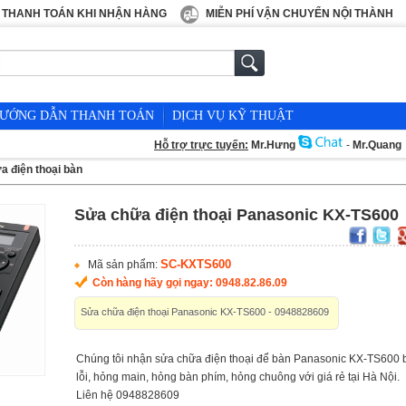
THANH TOÁN KHI NHẬN HÀNG
MIỄN PHÍ VẬN CHUYỂN NỘI THÀNH
ƯỚNG DẪN THANH TOÁN
DỊCH VỤ KỸ THUẬT
Hỗ trợ trực tuyến:
Mr.Hưng
-
Mr.Quang
a điện thoại bàn
Sửa chữa điện thoại Panasonic KX-TS600
SC-KXTS600
Mã sản phẩm:
Còn hàng hãy gọi ngay: 0948.82.86.09
Sửa chữa điện thoại Panasonic KX-TS600 - 0948828609
Chúng tôi nhận sửa chữa điện thoại để bàn Panasonic KX-TS600 
lỗi, hỏng main, hỏng bàn phím, hỏng chuông với giá rẻ tại Hà Nội.
Liên hệ 0948828609