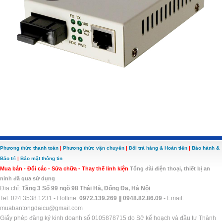
Phương thức thanh toán
|
Phương thức vận chuyển
|
Đổi trả hàng & Hoàn tiền
|
Bảo hành &
Bảo trì
|
Bảo mật thông tin
Mua bán - Đổi các - Sửa chữa - Thay thế linh kiện
Tổng đài điện thoại, thiết bị an
ninh đã qua sử dụng
Địa chỉ:
Tầng 3 Số 99 ngõ 98 Thái Hà, Đống Đa, Hà Nội
Tel: 024.3538.1231 - Hotline:
0972.139.269 ||
0948.82.86.09
- Email:
muabantongdaicu@gmail.com
Giấy phép đăng ký kinh doanh số 0105878715 do Sở kế hoạch và đầu tư Thành